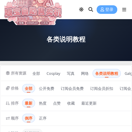
登录
各类说明教程
所有资源
全部
Cosplay
写真
网络
各类说明教程
Gal
价格
全部
公开免费
订阅会员免费
订阅会员折扣
订阅会
排序
最新
热度
点赞
收藏
最近更新
顺序
倒序
正序