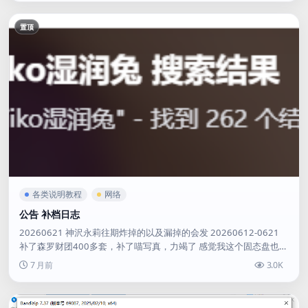
置顶
各类说明教程
网络
公告 补档日志
20260621 神沢永莉往期炸掉的以及漏掉的会发 20260612-0621
补了森罗财团400多套，补了喵写真，力竭了 感觉我这个固态盘也快
撑不住了这么读写 2026050...
7 月前
3.0K