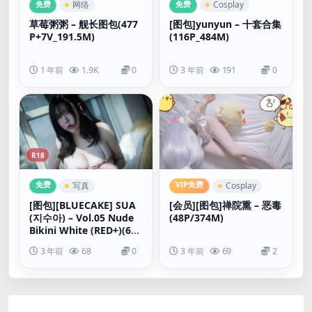
免费
免费
网络
Cosplay
草莓粥粥 – 舰长图包(477
[图包]yunyun – 十套合集
P+7V_191.5M)
(116P_484M)
1 年前
1.9K
0
3 年前
191
0
R18
免费
VIP免费
写真
Cosplay
[图包][BLUECAKE] SUA
[会员][图包]禅院熏 – 恶毒
(지수아) – Vol.05 Nude
(48P/374M)
Bikini White (RED+)(60
P_1.00G)
3 年前
68
0
3 年前
69
2