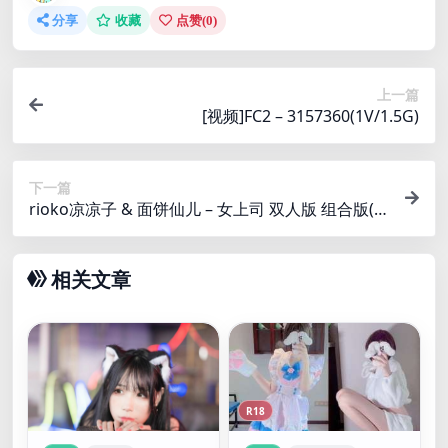
分享
收藏
点赞(
0
)
上一篇
[视频]FC2 – 3157360(1V/1.5G)
下一篇
rioko凉凉子 & 面饼仙儿 – 女上司 双人版 组合版(4
0P+1V_254.1M)
相关文章
R18