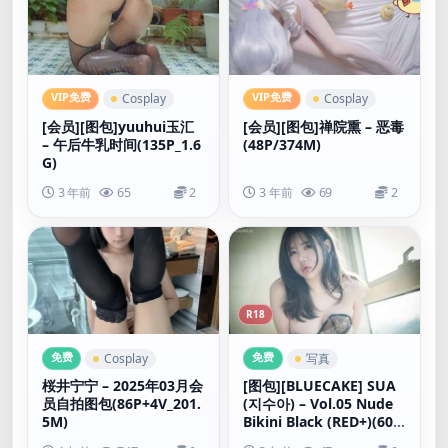
VIP免费
VIP免费
Cosplay
Cosplay
[会员][图包]yuuhui玉汇
[会员][图包]禅院熏 – 恶毒
– 午后牛乳时间(135P_1.6
(48P/374M)
G)
3 年前
65
2
3 年前
69
2
R18
免费
免费
Cosplay
写真
桜井宁宁 – 2025年03月会
[图包][BLUECAKE] SUA
员自拍图包(86P+4V_201.
(지수아) – Vol.05 Nude
5M)
Bikini Black (RED+)(60P
_1.01G)