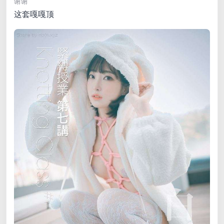
谢谢
这套嘎嘎顶