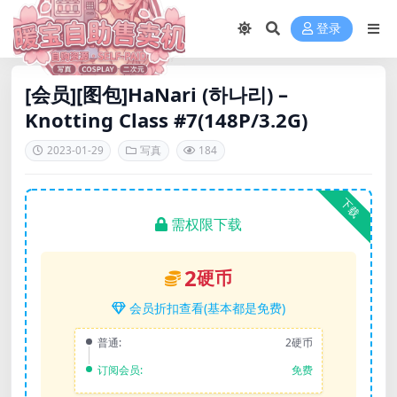
登录
[会员][图包]HaNari (하나리) –
Knotting Class #7(148P/3.2G)
2023-01-29
写真
184
下载
需权限下载
2
硬币
会员折扣查看(基本都是免费)
普通:
2硬币
订阅会员:
免费