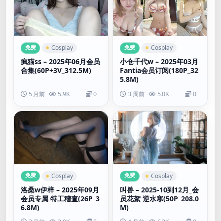
免费
免费
Cosplay
Cosplay
疯猫ss – 2025年06月会员
小仓千代w – 2025年03月
合集(60P+3V_312.5M)
Fantia会员订阅(180P_32
5.8M)
5 月前
5.9K
0
3 周前
5.0K
0
免费
免费
Cosplay
Cosplay
洛桑w伊梓 – 2025年09月
叫兽 – 2025-10到12月_会
会员专属 特工稽查(26P_3
员花絮 逆水寒(50P_208.0
6.8M)
M)