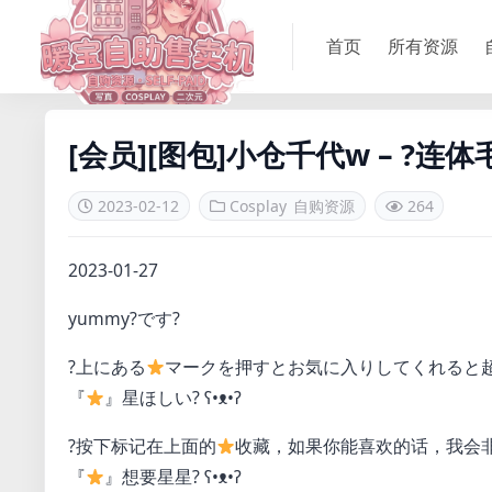
首页
所有资源
[会员][图包]小仓千代w – ?连体毛衣
2023-02-12
Cosplay
自购资源
264
2023-01-27
yummy?です?
?上にある
マークを押すとお気に入りしてくれると超
『
』星ほしい? ʕ•ᴥ•ʔ
?按下标记在上面的
收藏，如果你能喜欢的话，我会非
『
』想要星星? ʕ•ᴥ•ʔ