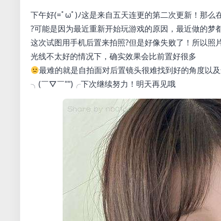
下午好(=ﾟωﾟ)ﾉ这是来自五天连更的第二次更新！那
?可能是因为最近重新开始玩游戏的原因，最近做的梦都
这次试图用手机后置来拍照?但是好像失败了！所以照
光线不太好的情况下，确实效果会比前置好很多
最难的就是自拍面对后置镜头很难找到好的角度以及
╮(￣▽￣"")╭下次继续努力！明天再见哦