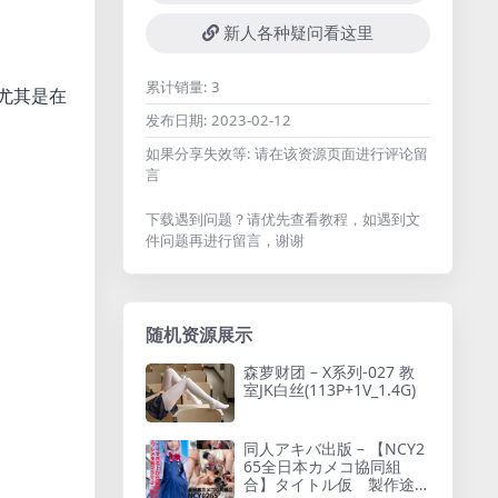
新人各种疑问看这里
累计销量:
3
尤其是在
发布日期:
2023-02-12
如果分享失效等:
请在该资源页面进行评论留
言
下载遇到问题？请优先查看教程，如遇到文
件问题再进行留言，谢谢
随机资源展示
森萝财团 – X系列-027 教
室JK白丝(113P+1V_1.4G)
同人アキバ出版 – 【NCY2
65全日本カメコ協同組
合】タイトル仮 製作途