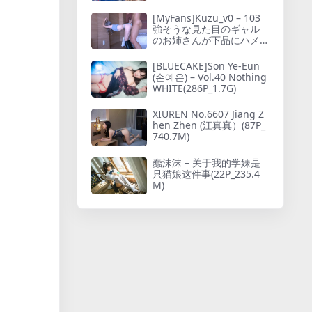
中だけど映像だけ先行公
開_889641
[MyFans]Kuzu_v0 – 103
強そうな見た目のギャル
のお姉さんが下品にハメ
潮しまくって中出しされ
るのエロくないですか
[BLUECAKE]Son Ye-Eun
(손예은) – Vol.40 Nothing
WHITE(286P_1.7G)
XIUREN No.6607 Jiang Z
hen Zhen (江真真）(87P_
740.7M)
蠢沫沫 – 关于我的学妹是
只猫娘这件事(22P_235.4
M)