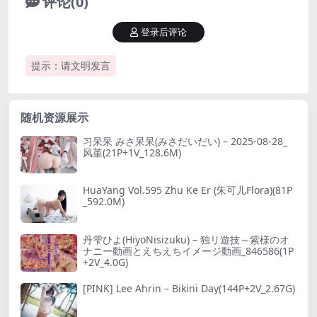
评论(0)
登录后评论
提示：请文明发言
随机资源展示
习呆呆 みさ呆呆(みさだいだい) – 2025-08-28_
风堇(21P+1V_128.6M)
HuaYang Vol.595 Zhu Ke Er (朱可儿Flora)(81P
_592.0M)
丹雫ひよ(HiyoNisizuku) – 独リ遊技～紫様のオ
ナニー動画とえちえちイメージ動画_846586(1P
+2V_4.0G)
[PINK] Lee Ahrin – Bikini Day(144P+2V_2.67G)