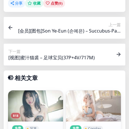
分享
收藏
点赞(
0
)
上一篇
[会员][图包]Son Ye-Eun (손예은) – Succubus-Part
y(106P/1.5G)
下一篇
[视图]蜜汁猫裘 – 足球宝贝(37P+4V/717M)
相关文章
R18
免费
免费
写真
Cosplay