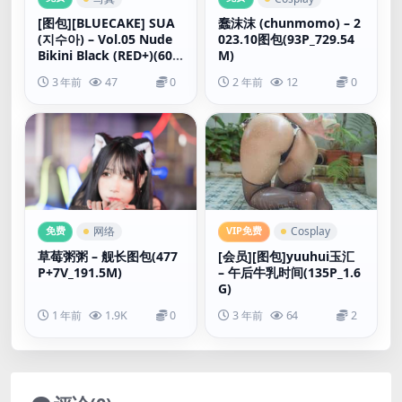
[图包][BLUECAKE] SUA
蠢沫沫 (chunmomo) – 2
(지수아) – Vol.05 Nude
023.10图包(93P_729.54
Bikini Black (RED+)(60P
M)
_1.01G)
3 年前
47
0
2 年前
12
0
免费
VIP免费
网络
Cosplay
草莓粥粥 – 舰长图包(477
[会员][图包]yuuhui玉汇
P+7V_191.5M)
– 午后牛乳时间(135P_1.6
G)
1 年前
1.9K
0
3 年前
64
2