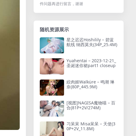
件问题再进行留言，谢谢
随机资源展示
星之迟迟Hoshilily – 碧蓝
航线 纳西莫夫(34P_25.4M)
Yuahentai – 2023-12-21_
圣诞迷你裙part1 closeup
絞肉姬Walküre – 鸣潮 琳
奈(80P_445.9M)
[视图]NAGISA魔物喵 – 百
合(81P+2V/274M)
习呆呆 Misa呆呆 – 天使(3
0P+2V_11.8M)