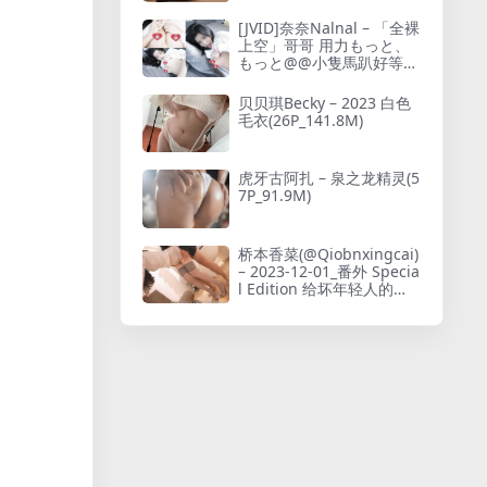
[JVID]奈奈Nalnal – 「全裸
上空」哥哥 用力もっと、
もっと@@小隻馬趴好等著
你來用力(127P+1V_328.6
M)
贝贝琪Becky – 2023 白色
毛衣(26P_141.8M)
虎牙古阿扎 – 泉之龙精灵(5
7P_91.9M)
桥本香菜(@Qiobnxingcai)
– 2023-12-01_番外 Specia
l Edition 给坏年轻人的教
育性指导 Elegant Aunty C
onquered A Dumb Guy
with Spicy Sex Education