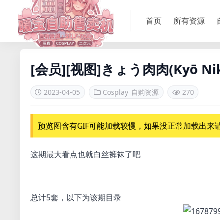
首页
所有资源
[会员][视图]きょう肉肉(Kyō Niku)
2023-04-05
Cosplay
自购资源
270
预览图含有GIF可能加载较慢，如果没正常加载出来请
这期最大看点也就白丝裤袜了吧
总计5套，以下为该期目录