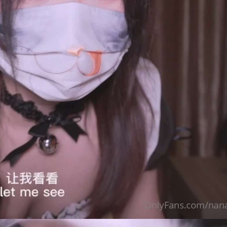
购买查看权限
普通:
2硬币
订阅会员:
免费
:
免费
已有
1
人解锁查看