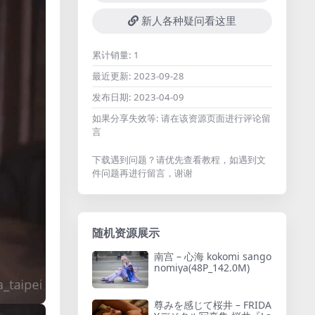
新人各种疑问看这里
累计销量:
1
最近更新:
2023-09-28
发布日期:
2023-04-09
如果分享失效等:
请在该资源页面进行评论留
言
下载遇到问题？请优先查看教程，如遇到文
件问题再进行留言，谢谢
随机资源展示
南宫 – 心海 kokomi sango
nomiya(48P_142.0M)
尊みを感じて桜井 – FRIDA