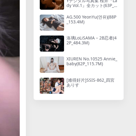
Yデジタル写真集 桜井『La
dy Vol.1』全カット(63P_1
7.1M)
AG.500 YeonYu(연유)(88P
_153.4M)
洛璃LoLiSAMA – 2B忍者(4
2P_484.3M)
XIUREN No.10525 Annie_
baby(82P_115.7M)
[难得好片]SSIS-862_四宮
ありす