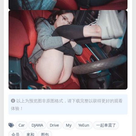
以上为预览图非原图格式，请下载完整以获得更好的观看
体验！
Car
DJAWA
Drive
My
YeEun
一起車震了
会员
來和
图包