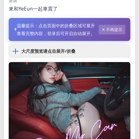
谢谢
來和YeEun一起車震了
温馨提示：点击页面中的折叠区域可展开
✕ 不再提示
查看完整内容，登录后可开启自动展开。
大尺度预览请点击展开/折叠
隐藏内容
本内容需权限查看
购买查看权限
普通:
2硬币
订阅会员:
免费
:
免费
已有
5
人解锁查看