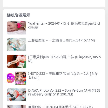
随机资源展示
Yuahentai – 2024-01-15_针织毛衣套装part3 cl
oseup
上杉绘梨落 – 一之濑明日奈同人(51P_57.1M)
[三禾摄影]No.016 小白鞋 白袜 肉丝(206P_305.5
M)
INSTC-233 – 美園和花 宝田もなみ – 2人 [もな
＆わか]
DJAWA Photo Vol.222 – Son Ye-Eun (손예은) St
rawbeery Girl(151P_390.7M)
麻薯好吃 – 2026-04月随手拍(54P_130.7M)