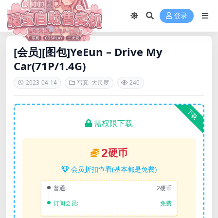
登录
[会员][图包]YeEun – Drive My
Car(71P/1.4G)
2023-04-14
写真
大尺度
240
下载
需权限下载
2
硬币
会员折扣查看(基本都是免费)
普通:
2硬币
订阅会员:
免费