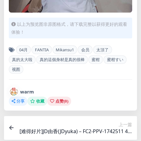
以上为预览图非原图格式，请下载完整以获得更好的观看
体验！
04月
FANTIA
Mikansu1
会员
太頂了
真的太大啦
真的這個身材是真的很棒
蜜柑
蜜柑すい
视图
warm
分享
收藏
点赞(
0
)
上一篇
[难得好片]JD由香(JDyuka) – FC2-PPV-1742511 4.6
G