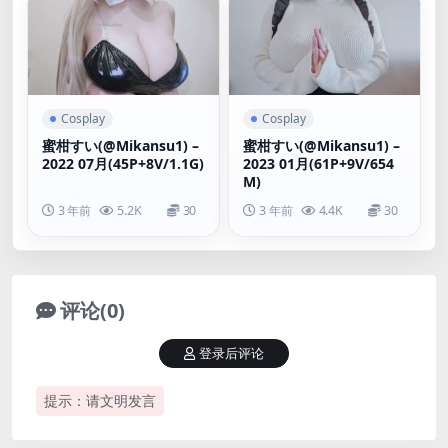
Cosplay
Cosplay
蜜柑すい(@Mikansu1) –
蜜柑すい(@Mikansu1) –
2022 07月(45P+8V/1.1G)
2023 01月(61P+9V/654
M)
3 年前
5.2K
30
3 年前
4.4K
30
评论(0)
登录后评论
提示：请文明发言