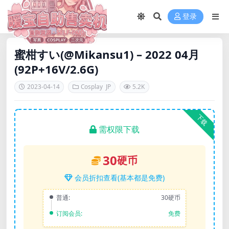
登录
蜜柑すい(@Mikansu1) – 2022 04月
(92P+16V/2.6G)
2023-04-14
Cosplay
JP
5.2K
下载
需权限下载
30
硬币
会员折扣查看(基本都是免费)
普通:
30硬币
订阅会员:
免费