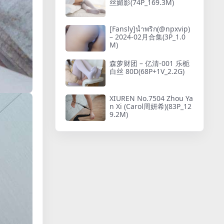
丝媚影(74P_169.3M)
(4P+4V_4.3G)
[Fansly]น้ำพริก(@npxvip)
– 2024-02月合集(3P_1.0
M)
森萝财团 – 亿清-001 乐栀
白丝 80D(68P+1V_2.2G)
XIUREN No.7504 Zhou Ya
n Xi (Carol周妍希)(83P_12
9.2M)