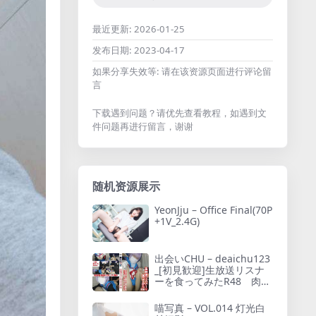
最近更新:
2026-01-25
发布日期:
2023-04-17
如果分享失效等:
请在该资源页面进行评论留
言
下载遇到问题？请优先查看教程，如遇到文
件问题再进行留言，谢谢
随机资源展示
YeonJju – Office Final(70P
+1V_2.4G)
出会いCHU – deaichu123
_[初見歓迎]生放送リスナ
ーを食ってみたR48 肉便
器同棲６ヶ月目「ユキ」
さん・部屋撮り・日常セ
喵写真 – VOL.014 灯光白
ックス・調教中_4036739