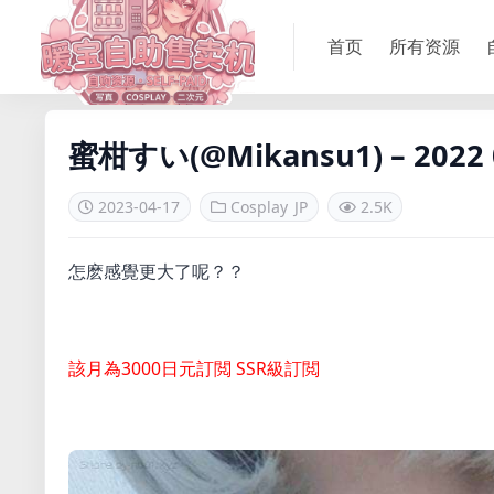
首页
所有资源
蜜柑すい(@Mikansu1) – 2022 
2023-04-17
Cosplay
JP
2.5K
怎麽感覺更大了呢？？
該月為3000日元訂閲 SSR級訂閲