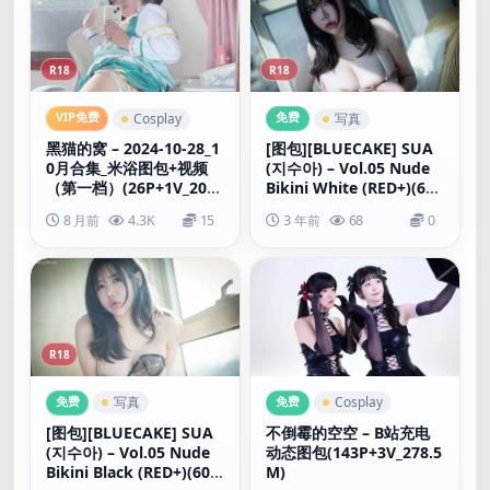
R18
R18
VIP免费
免费
Cosplay
写真
黑猫的窝 – 2024-10-28_1
[图包][BLUECAKE] SUA
0月合集_米浴图包+视频
(지수아) – Vol.05 Nude
（第一档）(26P+1V_203.
Bikini White (RED+)(60
4M)
P_1.00G)
8 月前
4.3K
15
3 年前
68
0
R18
免费
免费
写真
Cosplay
[图包][BLUECAKE] SUA
不倒霉的空空 – B站充电
(지수아) – Vol.05 Nude
动态图包(143P+3V_278.5
Bikini Black (RED+)(60P
M)