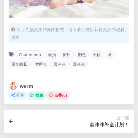
以上为预览图非原图格式，请下载完整以获得更好的观看
体验！
Chunmomo
会员
假日
图包
士佐
童
童の假日
絮库夫
蠢沫沫
蠢沫沫
warm
分享
收藏
点赞(
0
)
上一篇
蠢沫沫补全计划！