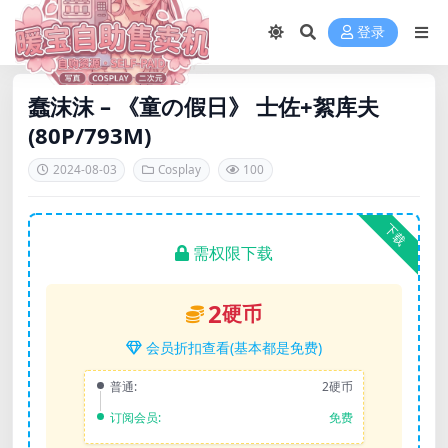
登录
蠢沫沫 – 《童の假日》 士佐+絮库夫
(80P/793M)
2024-08-03
Cosplay
100
下载
需权限下载
2
硬币
会员折扣查看(基本都是免费)
普通:
2硬币
订阅会员:
免费