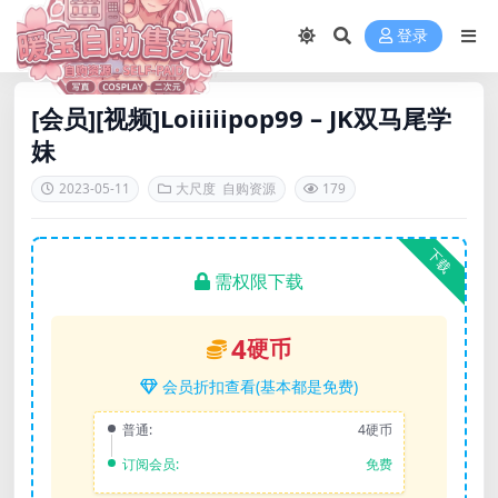
登录
[会员][视频]Loiiiiipop99 – JK双马尾学
妹
2023-05-11
大尺度
自购资源
179
下载
需权限下载
4
硬币
会员折扣查看(基本都是免费)
普通:
4硬币
订阅会员:
免费