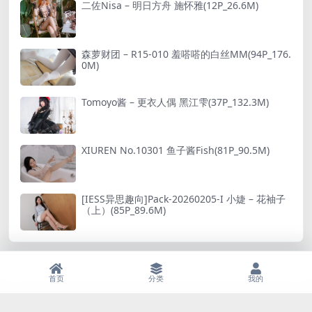
二佐Nisa – 明日方舟 施怀雅(12P_26.6M)
森萝财团 – R15-010 羞嗒嗒的白丝MM(94P_176.
0M)
Tomoyo酱 – 更衣人偶 黑江雫(37P_132.3M)
XIUREN No.10301 鱼子酱Fish(81P_90.5M)
[IESS异思趣向]Pack-20260205-I 小婕 – 花袖子
（上）(85P_89.6M)
首页
分类
我的