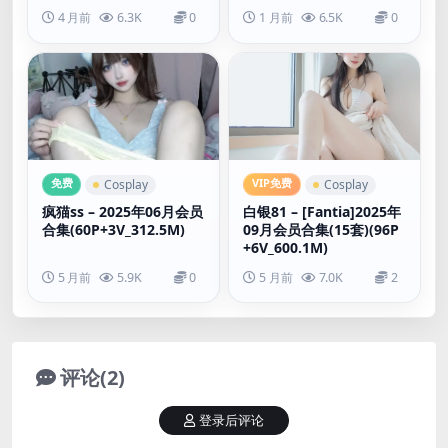
4 月前
6.3K
0
1 月前
6.5K
0
免费
VIP免费
Cosplay
Cosplay
疯猫ss – 2025年06月会员
白银81 – [Fantia]2025年
合集(60P+3V_312.5M)
09月会员合集(15套)(96P
+6V_600.1M)
5 月前
5.9K
0
5 月前
7.0K
2
评论(2)
登录后评论