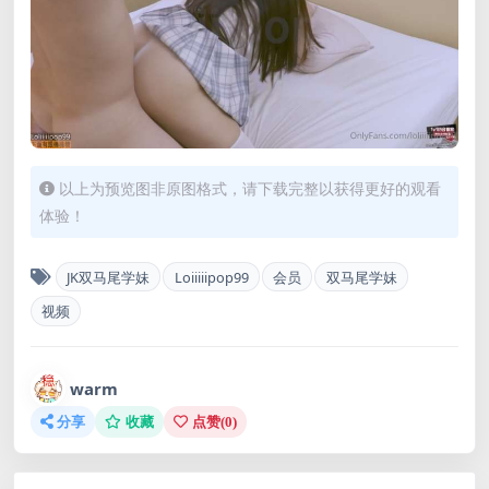
以上为预览图非原图格式，请下载完整以获得更好的观看
体验！
JK双马尾学妹
Loiiiiipop99
会员
双马尾学妹
视频
warm
分享
收藏
点赞(
0
)