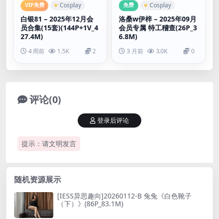
VIP免费
免费
Cosplay
Cosplay
白银81 – 2025年12月会
洛桑w伊梓 – 2025年09月
员合集(15套)(144P+1V_4
会员专属 特工稽查(26P_3
27.4M)
6.8M)
4 周前
1.5K
2
3 月前
3.0K
0
评论(0)
登录后评论
提示：请文明发言
随机资源展示
[IESS异思趣向]20260112-B 兔兔《白色靴子
（下）》(86P_83.1M)