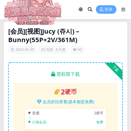
登录
[会员][视图]Jucy (쥬시) –
Bunny(55P+2V/361M)
2023-05-29
写真
大尺度
93
下载
需权限下载
2
硬币
会员折扣查看(基本都是免费)
普通:
2硬币
订阅会员:
免费