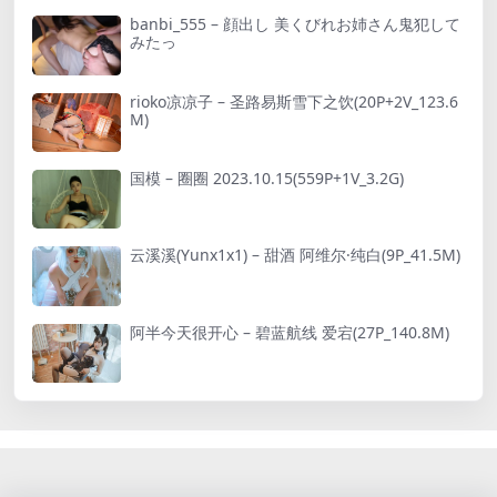
banbi_555 – 顔出し 美くびれお姉さん鬼犯して
みたっ
rioko凉凉子 – 圣路易斯雪下之饮(20P+2V_123.6
M)
国模 – 圈圈 2023.10.15(559P+1V_3.2G)
云溪溪(Yunx1x1) – 甜酒 阿维尔·纯白(9P_41.5M)
阿半今天很开心 – 碧蓝航线 爱宕(27P_140.8M)