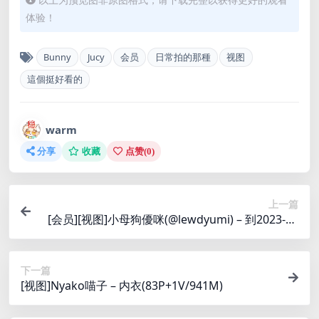
体验！
Bunny
Jucy
会员
日常拍的那種
视图
這個挺好看的
warm
分享
收藏
点赞(
0
)
上一篇
[会员][视图]小母狗優咪(@lewdyumi) – 到2023-05
01(244P+82V/7.9G)
下一篇
[视图]Nyako喵子 – 内衣(83P+1V/941M)