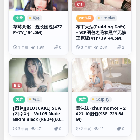
R18
免费
VIP免费
网络
Cosplay
草莓粥粥 – 舰长图包(477
布丁大法(Pudding Dafa)
P+7V_191.5M)
– VIP图包之毛衣黑丝无修
正原版(41P+3V_44.5M)
1 年前
1.9K
0
3 年前
2.8K
2
R18
免费
免费
写真
Cosplay
[图包][BLUECAKE] SUA
蠢沫沫 (chunmomo) – 2
(지수아) – Vol.05 Nude
023.10图包(93P_729.54
Bikini Black (RED+)(60P
M)
_1.01G)
3 年前
47
0
2 年前
12
0