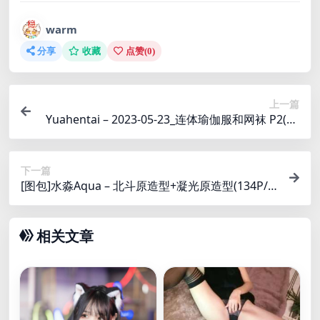
warm
分享
收藏
点赞(
0
)
上一篇
Yuahentai – 2023-05-23_连体瑜伽服和网袜 P2(27
6M)
下一篇
[图包]水淼Aqua – 北斗原造型+凝光原造型(134P/1
68M)
相关文章