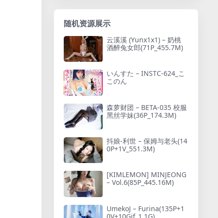
随机资源展示
云溪溪 (Yunx1x1) – 奶桃
酒醉兔女郎(71P_455.7M)
いんすた – INSTC-624_こ
このん
森萝财团 – BETA-035 校服
黑丝学妹(36P_174.3M)
抖娘-利世 – 保姆与老头(14
0P+1V_551.3M)
[KIMLEMON] MINJEONG
– Vol.6(85P_445.16M)
UmekoJ – Furina(135P+1
0V+10Gif_1.1G)