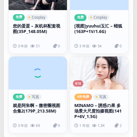
免费
免费
Cosplay
Cosplay
您的蛋蛋 – 灰机杯配套视
[视图]yuuhui玉汇 – 蜡狐
图(35P_148.05M)
(163P+1V/1.6G)
3 年前
51
0
3 年前
54
0
R18
免费
VIP免费
写真
写真
就是阿朱啊 – 微密圈视图
MINAMO – 誘惑の果 多
合集2(179P_213.58M)
场景大尺度拍摄视图(141
P+6V_1.5G)
3 年前
69
0
1 年前
1.3K
2