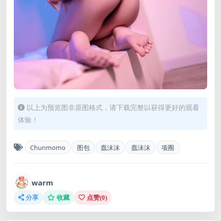
以上为预览图非原图格式，请下载完整以获得更好的观看
体验！
Chunmomo
图包
蠢沫沫
蠢沫沫
项圈
warm
分享
收藏
点赞(
0
)