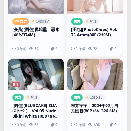
VIP免费
免费
Cosplay
写真
[会员][图包]禅院熏 – 恶毒
[图包][PhotoChips] Vol.
(48P/374M)
73 Aram(80P/210M)
3 年前
69
2
3 年前
72
0
R18
免费
免费
写真
Cosplay
[图包][BLUECAKE] SUA
桜井宁宁 – 2024年09月自
(지수아) – Vol.05 Nude
拍图包(80P+6V_326.6M)
Bikini White (RED+)(60
P_1.00G)
3 年前
68
0
2 年前
1.3K
0