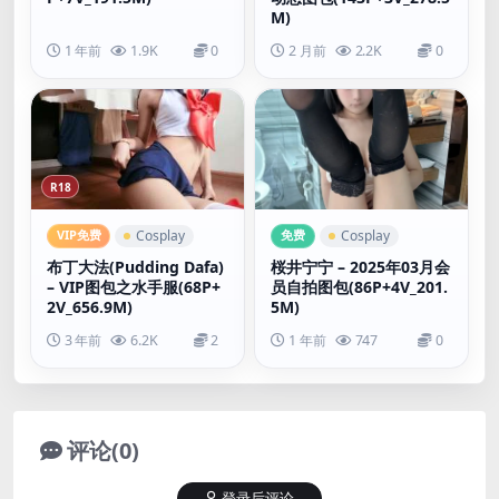
M)
1 年前
1.9K
0
2 月前
2.2K
0
R18
VIP免费
免费
Cosplay
Cosplay
布丁大法(Pudding Dafa)
桜井宁宁 – 2025年03月会
– VIP图包之水手服(68P+
员自拍图包(86P+4V_201.
2V_656.9M)
5M)
3 年前
6.2K
2
1 年前
747
0
评论(0)
登录后评论