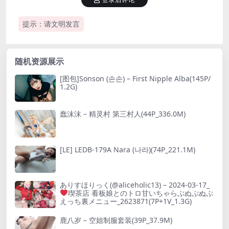
提示：请文明发言
随机资源展示
[图包]Sonson (손손) – First Nipple Alba(145P/
1.2G)
蠢沫沫 – 精灵村 第三村人(44P_336.0M)
[LE] LEDB-179A Nara (나라)(74P_221.1M)
ありすほりっく(@aliceholic13) – 2024-03-17_
喫茶店 看板娘とのトロ甘いちゃらぶぬぷぬぷ
えっち裏メニュー_2623871(7P+1V_1.3G)
鹿八岁 – 空姐制服套装(39P_37.9M)