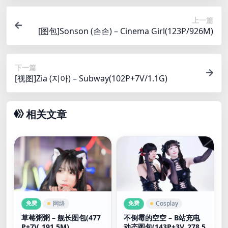
上一篇
[图包]Sonson (손손) – Cinema Girl(123P/926M)
下一篇
[视图]Zia (지아) – Subway(102P+7V/1.1G)
相关文章
免费
免费
网络
Cosplay
草莓粥粥 – 舰长图包(477
不倒霉的空空 – B站充电
P+7V_191.5M)
动态图包(143P+3V_278.5