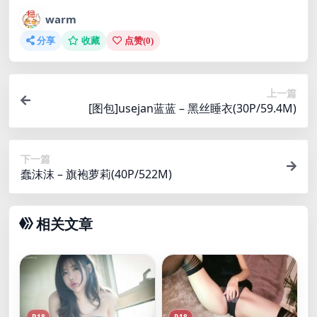
warm
分享
收藏
点赞(
0
)
上一篇
[图包]usejan蓝蓝 – 黑丝睡衣(30P/59.4M)
下一篇
蠢沫沫 – 旗袍萝莉(40P/522M)
相关文章
R18
R18