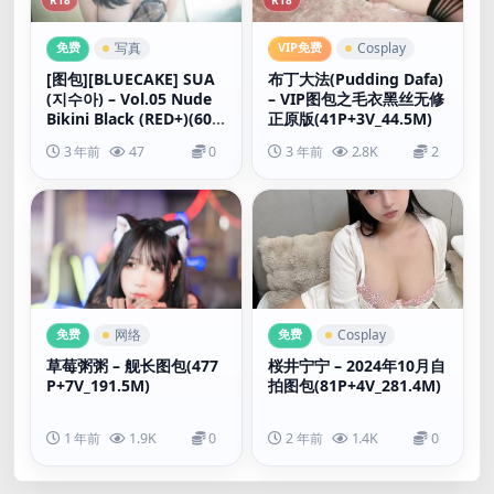
免费
VIP免费
写真
Cosplay
[图包][BLUECAKE] SUA
布丁大法(Pudding Dafa)
(지수아) – Vol.05 Nude
– VIP图包之毛衣黑丝无修
Bikini Black (RED+)(60P
正原版(41P+3V_44.5M)
_1.01G)
3 年前
47
0
3 年前
2.8K
2
免费
免费
网络
Cosplay
草莓粥粥 – 舰长图包(477
桜井宁宁 – 2024年10月自
P+7V_191.5M)
拍图包(81P+4V_281.4M)
1 年前
1.9K
0
2 年前
1.4K
0